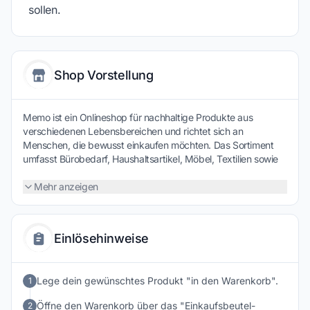
sollen.
Shop Vorstellung
Memo ist ein Onlineshop für nachhaltige Produkte aus
verschiedenen Lebensbereichen und richtet sich an
Menschen, die bewusst einkaufen möchten. Das Sortiment
umfasst Bürobedarf, Haushaltsartikel, Möbel, Textilien sowie
Produkte für Garten und Freizeit. Viele Artikel werden nach
ökologischen und sozialen Kriterien ausgewählt und bestehen
Mehr anzeigen
aus umweltfreundlichen Materialien. Ergänzt wird das
Angebot durch Recyclingprodukte und langlebige
Alltagsartikel. Wer Wert auf Nachhaltigkeit,
Einlösehinweise
verantwortungsvolle Herstellung und umweltbewussten
Konsum legt, findet bei Memo eine vielseitige Auswahl an
Produkten für einen nachhaltigeren Alltag.
Lege dein gewünschtes Produkt "in den Warenkorb".
1
Öffne den Warenkorb über das "Einkaufsbeutel-
2