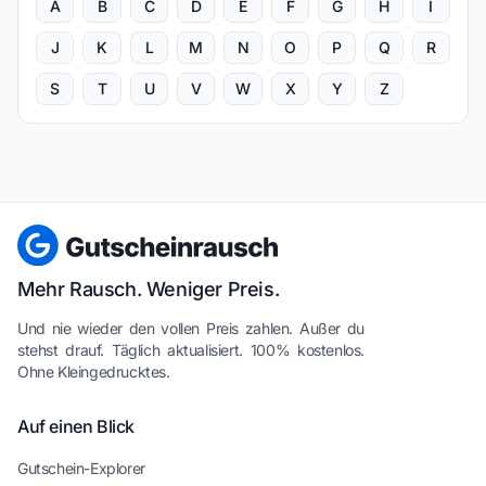
A
B
C
D
E
F
G
H
I
J
K
L
M
N
O
P
Q
R
S
T
U
V
W
X
Y
Z
Mehr Rausch. Weniger Preis.
Und nie wieder den vollen Preis zahlen. Außer du
stehst drauf. Täglich aktualisiert. 100% kostenlos.
Ohne Kleingedrucktes.
Auf einen Blick
Gutschein-Explorer