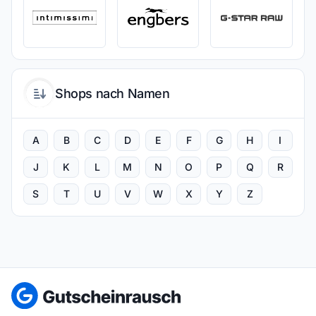
Shops nach Namen
A
B
C
D
E
F
G
H
I
J
K
L
M
N
O
P
Q
R
S
T
U
V
W
X
Y
Z