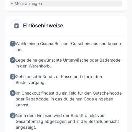
Hochwertige Materialien, sorgfältige Verarbeitung und
Mehr anzeigen
ansprechende Designs sorgen dafür, dass sich die Produkte
angenehm tragen und zugleich modische Akzente setzen.
Ob für den Alltag, besondere Anlässe oder den nächsten
Einlösehinweise
Urlaub – bei Gianna Bellucci finden modebewusste Frauen
geschmackvolle Wäsche und Bademode, die
Selbstbewusstsein und Wohlgefühl unterstreichen.
Wähle einen Gianna Bellucci-Gutschein aus und kopiere
1
ihn.
Lege deine gewünschte Unterwäsche oder Bademode
2
in den Warenkorb.
Gehe anschließend zur Kasse und starte den
3
Bestellvorgang.
Im Checkout findest du ein Feld für den Gutscheincode
4
oder Rabattcode, in das du deinen Code eingeben
kannst.
Nach dem Einlösen wird der Rabatt direkt vom
5
Gesamtbetrag abgezogen und in der Bestellübersicht
angezeigt.