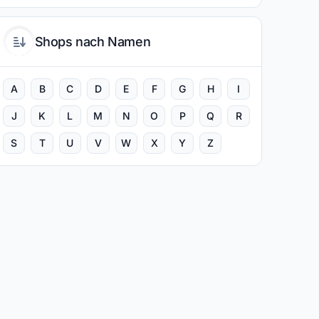
Shops nach Namen
A
B
C
D
E
F
G
H
I
J
K
L
M
N
O
P
Q
R
S
T
U
V
W
X
Y
Z