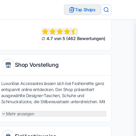
Top Shops
∅ 4.7 von 5 (462 Bewertungen)
Shop Vorstellung
Luxuriöse Accessoires lassen sich bei Fashionette ganz
entspannt online entdecken. Der Shop präsentiert
ausgewählte Designer-Taschen, Schuhe und
Schmuckstücke, die Stilbewusstsein unterstreichen. Mit
einem Gutschein entstehen zusätzliche
Sparmöglichkeiten – ein attraktiver Anreiz, hochwertige
Mehr anzeigen
Modeakzente clever zu setzen und sich etwas
Besonderes zu gönnen.